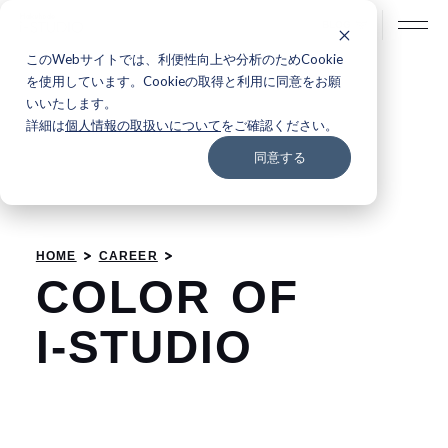
BLOG
このWebサイトでは、利便性向上や分析のためCookie
を使用しています。Cookieの取得と利用に同意をお願
いいたします。
詳細は
個人情報の取扱いについて
をご確認ください。
同意する
HOME
CAREER
C
O
L
O
R
O
F
I
-
S
T
U
D
I
O