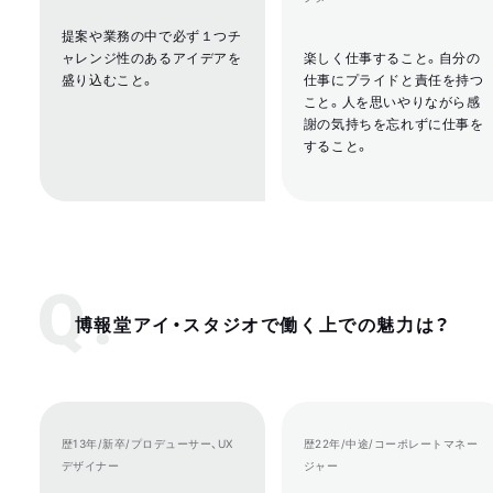
提案や業務の中で必ず１つチ
ャレンジ性のあるアイデアを
楽しく仕事すること。自分の
盛り込むこと。
仕事にプライドと責任を持つ
こと。人を思いやりながら感
謝の気持ちを忘れずに仕事を
すること。
博報堂アイ・スタジオで働く上での魅力は？
歴13年/新卒/プロデューサー、UX
歴22年/中途/コーポレートマネー
デザイナー
ジャー