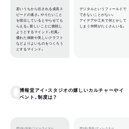
若いうちから任される成長ス
デジタルというフィールドで
ピードの速さ。やりたいこと
できないことがない。
を喧伝しているとやらせても
アイデアや工夫で何とかして
らえる。新しいことに挑戦し
しまう仲間がたくさんいる。
ようとするマインド、社風。
優れた体験や美しいクラフト
などよりよいものをつくろう
とするマインド。
博報堂アイ・スタジオの嬉しいカルチャーやイ
ベント、制度は？
歴5年/中途/コピーライター
歴5年/新卒/ディレクター