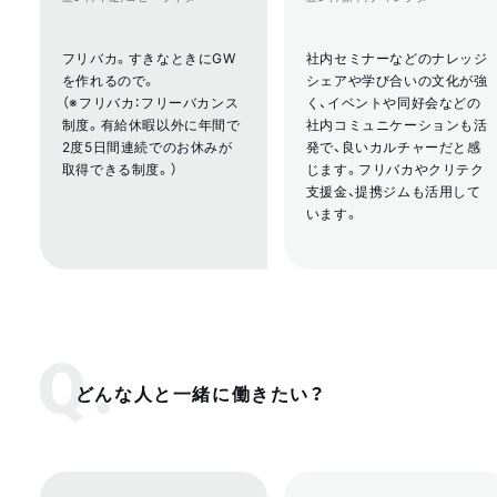
フリバカ。すきなときにGW
社内セミナーなどのナレッジ
を作れるので。
シェアや学び合いの文化が強
（※フリバカ：フリーバカンス
く、イベントや同好会などの
制度。有給休暇以外に年間で
社内コミュニケーションも活
2度5日間連続でのお休みが
発で、良いカルチャーだと感
取得できる制度。）
じます。フリバカやクリテク
支援金、提携ジムも活用して
います。
どんな人と一緒に働きたい？