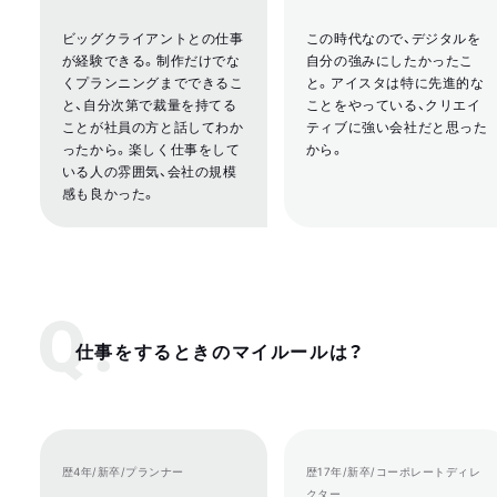
ビッグクライアントとの仕事
この時代なので、デジタルを
が経験できる。制作だけでな
自分の強みにしたかったこ
くプランニングまでできるこ
と。アイスタは特に先進的な
と、自分次第で裁量を持てる
ことをやっている、クリエイ
ことが社員の方と話してわか
ティブに強い会社だと思った
ったから。楽しく仕事をして
から。
いる人の雰囲気、会社の規模
感も良かった。
仕事をするときのマイルールは？
歴4年/新卒/プランナー
歴17年/新卒/コーポレートディレ
クター