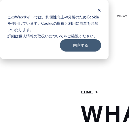
このWebサイトでは、利便性向上や分析のためCookie
WHY I-STUDIO
WHAT
を使用しています。Cookieの取得と利用に同意をお願
いいたします。
詳細は
個人情報の取扱いについて
をご確認ください。
同意する
HOME
W
H