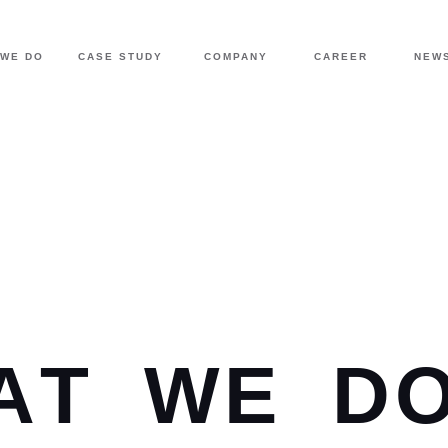
COMPANY
CAREER
NEW
 WE DO
CASE STUDY
A
T
W
E
D