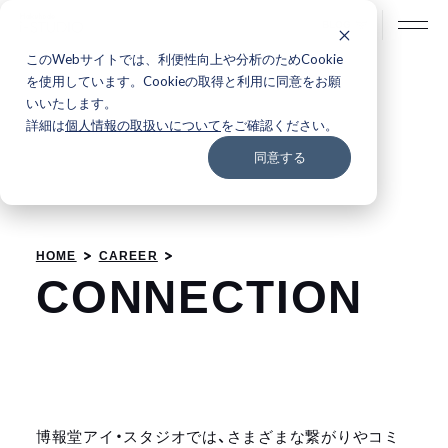
BLOG
このWebサイトでは、利便性向上や分析のためCookie
を使用しています。Cookieの取得と利用に同意をお願
いいたします。
詳細は
個人情報の取扱いについて
をご確認ください。
同意する
HOME
CAREER
C
O
N
N
E
C
T
I
O
N
博報堂アイ・スタジオでは、さまざまな繋がりやコミ