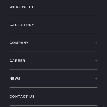
WHAT WE DO
CASE STUDY
COMPANY
COMPANY TOP
CAREER
OVERVIEW
CAREER TOP
CULTURE
NEWS
中途採用情報
VISION
NEWS TOP
新卒採用情報
GROUP COMPANIES
CONTACT US
PRESS RELEASE
福利厚生