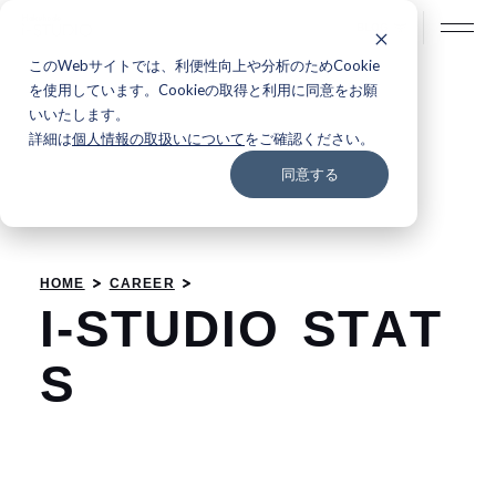
BLOG
このWebサイトでは、利便性向上や分析のためCookie
を使用しています。Cookieの取得と利用に同意をお願
いいたします。
詳細は
個人情報の取扱いについて
をご確認ください。
同意する
HOME
CAREER
I
-
S
T
U
D
I
O
S
T
A
T
S