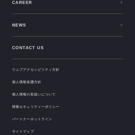
CAREER
OVERVIEW
CAREER TOP
CULTURE
NEWS
中途採用情報
VISION
NEWS TOP
新卒採用情報
GROUP COMPANIES
CONTACT US
PRESS RELEASE
福利厚生
SEMINAR/EVENT
TRAINING
ウェブアクセシビリティ方針
TOPICS
I-STUDIO STATS
個人情報保護方針
COLOR OF I-STUDIO
個人情報の取扱いについて
CONNECTION
情報セキュリティーポリシー
パートナーホットライン
サイトマップ