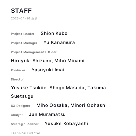
STAFF
2023-04-26
更新
Shion Kubo
Project Leader
Yu Kanamura
Project Manager
Project Management Officer
Hiroyuki Shizuno, Miho Minami
Yasuyuki Imai
Producer
Director
Yusuke Tsukiie, Shogo Masuda, Takuma
Suetsugu
Miho Oosaka, Minori Oohashi
UX Designer
Jun Muramatsu
Analyst
Yusuke Kobayashi
Strategic Planner
Technical Director