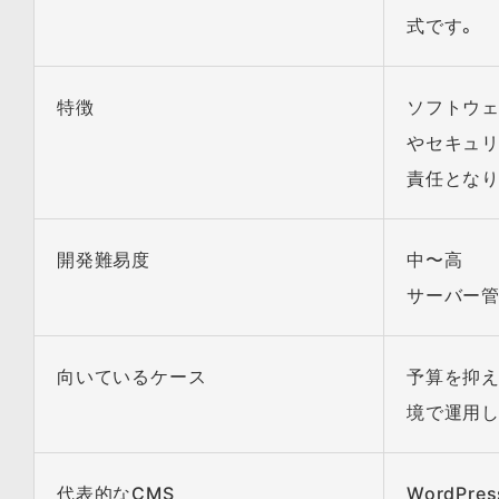
式です。
特徴
ソフトウェ
やセキュ
責任となり
開発難易度
中〜高
サーバー
向いているケース
予算を抑え
境で運用し
代表的なCMS
WordPres