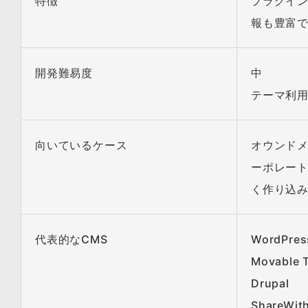
特徴
プラグイン
報も豊富で
開発難易度
中
テーマ利
向いているケース
オウンドメ
ーポレート
く作り込
代表的なCMS
WordPres
Movable 
Drupal
ShareWit