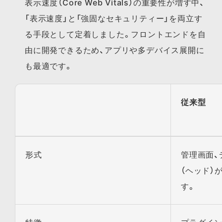
表示速度（Core Web Vitals）の重要性が増す中、
「表示速度」と「強固なセキュリティー」を両立す
る手段として定着しました。フロントエンドを自
由に開発できるため、アプリや多デバイス展開に
も最適です。
従来型
形式
管理画面、
（ヘッド）
す。