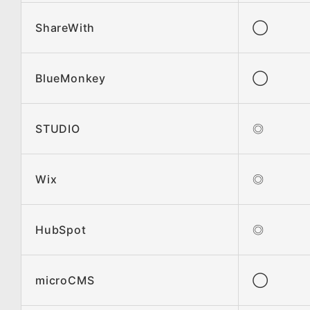
ShareWith
◯
BlueMonkey
◯
STUDIO
◎
Wix
◎
HubSpot
◎
microCMS
◯