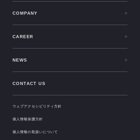
COMPANY
COMPANY TOP
CAREER
OVERVIEW
CAREER TOP
CULTURE
NEWS
中途採用情報
VISION
NEWS TOP
新卒採用情報
GROUP COMPANIES
CONTACT US
PRESS RELEASE
福利厚生
SEMINAR/EVENT
TRAINING
ウェブアクセシビリティ方針
TOPICS
I-STUDIO STATS
個人情報保護方針
COLOR OF I-STUDIO
個人情報の取扱いについて