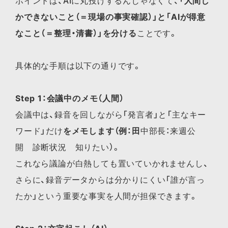
ポイントは、AIに丸投げするんじゃなくて、
「人間し
かできないこと（＝現場の事実確認）」と「AIが得意
なこと（＝整理・清書）」を分ける
ことです。
具体的な手順は以下の通りです。
Step 1：会議中のメモ（人間）
会議中は、録音を回しながら「発言者」と「主なキー
ワード」だけ
をメモします（例：田
中部長：来週公
開 診断状況 知りたい）。
これなら議論が白熱しても置いていかれませんし、
さらに、録音データからは分かりにくい「誰が言っ
たか」という重要な事実を人間が担保できます。