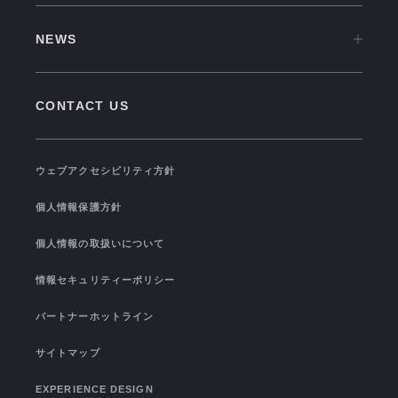
CAREER TOP
CULTURE
NEWS
中途採用情報
VISION
NEWS TOP
新卒採用情報
GROUP COMPANIES
CONTACT US
PRESS RELEASE
福利厚生
SEMINAR/EVENT
TRAINING
ウェブアクセシビリティ方針
TOPICS
I-STUDIO STATS
個人情報保護方針
COLOR OF I-STUDIO
個人情報の取扱いについて
CONNECTION
情報セキュリティーポリシー
パートナーホットライン
サイトマップ
EXPERIENCE DESIGN