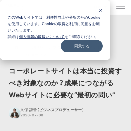
BLOG
このWebサイトでは、利便性向上や分析のためCookie
を使用しています。Cookieの取得と利用に同意をお願
いいたします。
ナレッジ・ノウハウ
詳細は
個人情報の取扱いについて
をご確認ください。
同意する
# 採用
# UI/UX
# プロジェクトマネジメント
# オウンドメディア
コーポレートサイトは本当に投資す
べき対象なのか？成果につながる
Webサイトに必要な“最初の問い”
久保 詩音（ビジネスプロデューサー）
2026-07-08