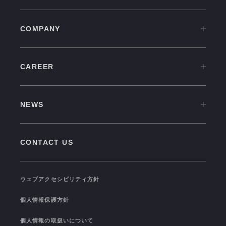
COMPANY
COMPANY TOP
CAREER
OVERVIEW
CAREER TOP
CULTURE
NEWS
中途採用情報
VISION
NEWS TOP
新卒採用情報
GROUP COMPANIES
CONTACT US
PRESS RELEASE
福利厚生
SEMINAR/EVENT
TRAINING
ウェブアクセシビリティ方針
TOPICS
I-STUDIO STATS
個人情報保護方針
COLOR OF I-STUDIO
個人情報の取扱いについて