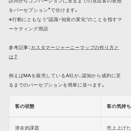
訪問からコンバージョンに至るまでの見込客の状態
※
をパーセプション
で分けます。
※行動にともなう“認識・知覚の変化”のことを指すマ
ーケティング用語
参考記事：
カスタマージャーニーマップの作り方と
は？
例えばMAを販売しているA社が、認知から成約に至
るまでのパーセプションを簡単に並べます。
客の状態
客の気持
潜在的課題
売上上げた