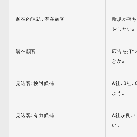
顕在的課題、潜在顧客
新規が落ち
やしたい。
潜在顧客
広告を打つ
きか。
見込客：検討候補
A社、B社
よう。
見込客：有力候補
A社が良い
い。