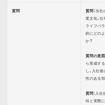
質問
質問：
当社
業文化、仕
ライフバラ
的にどの
か？
質問の意
ら形成す
し、入社後
性のある領
質問
：入社
待と実際に