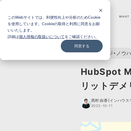
このWebサイトでは、利便性向上や分析のためCookie
WHY I-STUDIO
WHAT
を使用しています。Cookieの取得と利用に同意をお願
いいたします。
BACK
詳細は
個人情報の取扱いについて
をご確認ください。
同意する
ナレッジ・ノウ
HubSpot
リットデメ
西村 由香（インハウス
2023-10-11