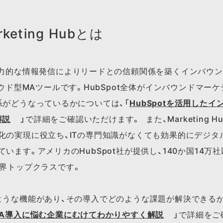
rketing Hubとは
ubは、魅力的な情報発信によりリードとの信頼関係を築くインバ
ウド型MAツールです。HubSpot全体が​インバウンドマーケ
系が​どうなっているかに​ついては、​「
HubSpotを​活用した
解説
」で​詳細を​ご確認いただけます。​ また、​Marketing 
化の実現に役立ち、ITの専門知識がなくても効果的にデジタ
います。アメリカのHubSpot社が提供し、140か国14万
世界トップクラスです。
な​機能が​あり、​その​導入で​どのような​課題が​解決できるか
MA導入に​悩む企業に​むけて​わかりやすく​解説
」で​詳細を​