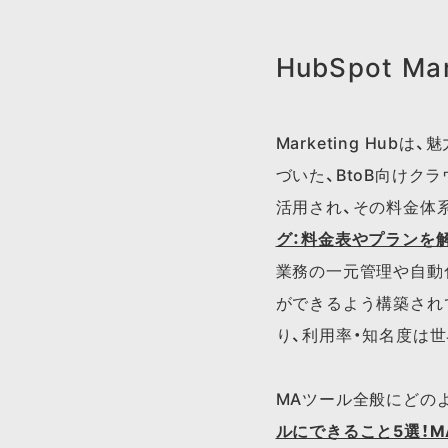
HubSpot Ma
Marketing H
づいた、BtoB向けクラ
活用され、​その​料金体​
グ：料金表や​プランを​
業務の一元管理や自動
ができるよう構築されて
り、利用率・知名度は
MAツール全般に​どのよう
ルに​できる​こと5選！​