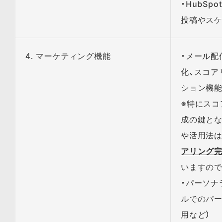
・HubS
投稿やス
4. マーケティング機能
・メール配
化、スコア
ション機
※特に​ス
成の​鍵と​
や​活用法は​
アリング
いますので
・パーソナ
ルでのパ
用など）