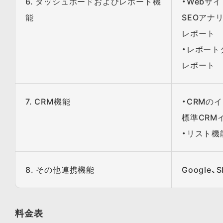
6. ダッシュボードおよびレポート機
・Webサ
能
SEOアナ
レポート
・レポート
レポート
7. CRM機能
・CRMの
標準CRM
・リスト機
8. その他連携機能
Google、
料金表