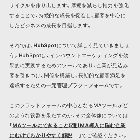
サイクルを作り出します。摩擦を減らし推力を強化
することで、持続的な成長を促進し、顧客を中心に
したビジネスの成長を目指します。
それでは、
HubSpot
について詳しく見ていきましょ
う。HubSpotは、インバウンドマーケティングを効
果的に実践するためのツールであり、企業が見込み
客を引きつけ、関係を構築し、長期的な顧客満足を
達成するための
一元管理プラットフォーム
です。
この​プラットフォームの​中心と​なる​MAツールが​ど
のような​役割を​果たすのか、​その全体​像に​ついては​
「
MAツールに​できる​こと5選！​MA導入に​悩む企業
に​むけて​わかりやすく​解説
」で​ご確認ください。​​