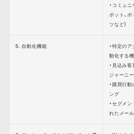
・コミュニ
ボット、ポ
ツなど）
5. 自動化機能
・特定のア
動化する
・見込み客
ジャーニ
・購買行動
ング
・セグメン
れたメー