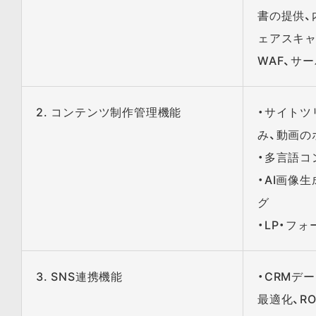
書の提供、
ェアスキャ
WAF、サ
2. コンテンツ制作管理機能
・サイトツ
み、動画の
・多言語コ
・AI画像生
グ
・LP・フ
3. SNS連携機能
・CRMデ
最適化、RO