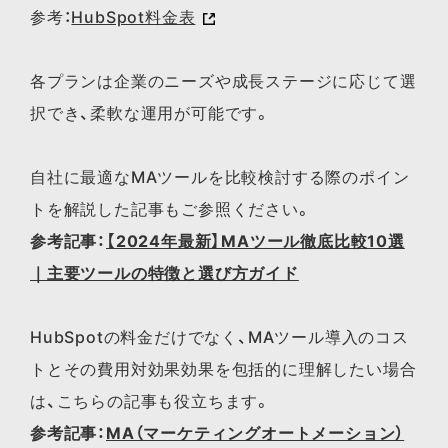
参考：
HubSpot料金表
各プランは企業のニーズや成長ステージに応じて選
択でき、柔軟な運用が可能です。
自社に​最適な​MAツールを​比較検討する​際の​ポイン
トを​解説した​記事も​ご参照ください。​
参考記事：
【2024年最新】MAツール徹底比較10選
｜主要ツールの特徴と選び方ガイド
HubSpotの​料金だけでなく、​MAツール導入の​コス
トと​その​費用対効果効果を​包括的に​理解したい​場合
は、​こちらの​記事も​役立ちます。​
参考記事：
MA（マーケティングオートメーション）