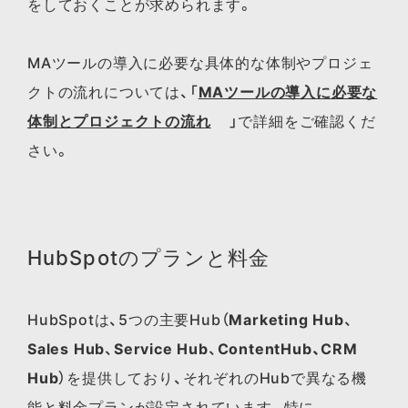
をしておくことが求められます。
MAツールの​導入に​必要な​具体的な​体制や​プロジェ
クトの​流れに​ついては、​「
MAツールの​導入に​必要な​
体制と​プロジェクトの​流れ
」で​詳細を​ご確認くだ
さい。​
HubSpotのプランと料金
HubSpotは、5つの主要Hub（
Marketing Hub
、
Sales Hub
、
Service Hub
、
ContentHub、CRM
Hub
）を提供しており、それぞれのHubで異なる機
能と料金プランが設定されています。特に、