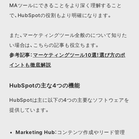
MAツールに​できる​ことを​より​深く​理解する​こと
で、​HubSpotの​役割も​より明確に​なります。​
また、マーケティングツール全般のに​ついて​知りた
い​場合は、​こちらの​記事も​役立ちます。
参考記事：
マーケティングツール10選！選び方のポ
イントも徹底解説
HubSpotの主な4つの機能
HubSpotは主に以下の4つの主要なソフトウェアを
提供しています。
Marketing Hub
：コンテンツ作成やリード管理