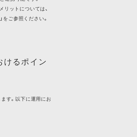
デメリットに​ついては、​
」を​ご参照ください。​
おけるポイン
します。以下に運用にお