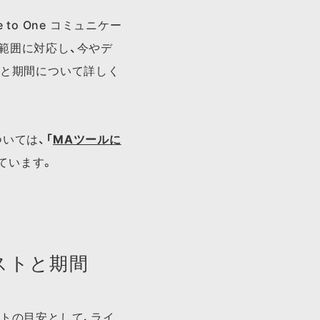
o One コミュニケー
範囲に対応し、今やデ
トと期間について詳しく
いては、​
「
MAツールに​
ています。​
ストと期間
トの目安として、ライ