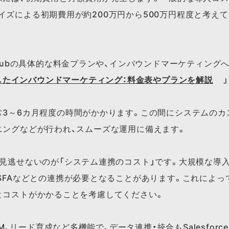
イズによる初期費用が約200万円から500万円程度と考え
​各Hubの​具体的な​料金プランや、​インバウンドマーケティングへ
活用した​インバウンドマーケティング：料金表や​プランを​解説
常3～6カ月程度の時間がかかります。この間にシステムのカ
ニングなどが行われ、スムーズな運用に備えます。
に見逃せないのが「システム連携のコスト」です。大規模な導
、SFAなどとの連携が必要となることがあります。これによ
とコストがかかることを考慮してください。
​CRM、​リード育成など​多機能で、​データ連携・統合も​Salesfor