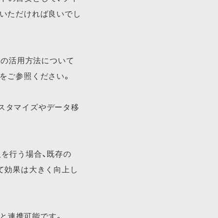
ていただければ良いでし
の​活用方​法に​ついて
」を​ご参照ください。​
スタマイズやデータ移
入を行う場合、既存の
って効果は大きく向上し
ceと​連携可能です。​