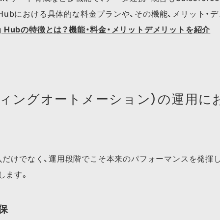
ing Hubに​おける​具体的な​料金プランや、​その機能、​メリット・
ting Hubの​特徴とは？​機能・料金・メリットデメリットを​紹介
ティングオートメーション）の運用に
入だけでなく、運用段階でこそ本来のパフォーマンスを発揮
します。
保