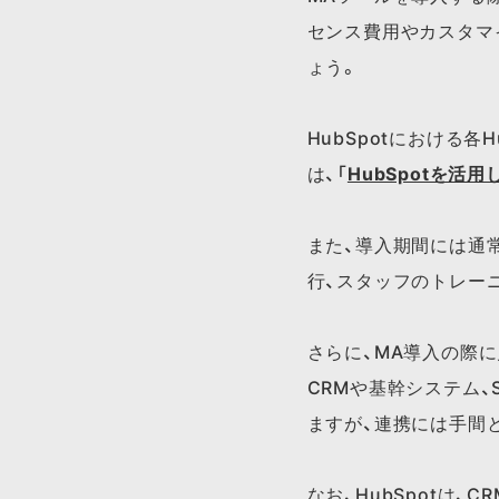
センス費用やカスタマ
ょう。
HubSpotに​おける
は、​「
HubSpotを​
また、導入期間には通
行、スタッフのトレー
さらに、MA導入の際
CRMや基幹システム
ますが、連携には手間
な​お、​HubSpotは、