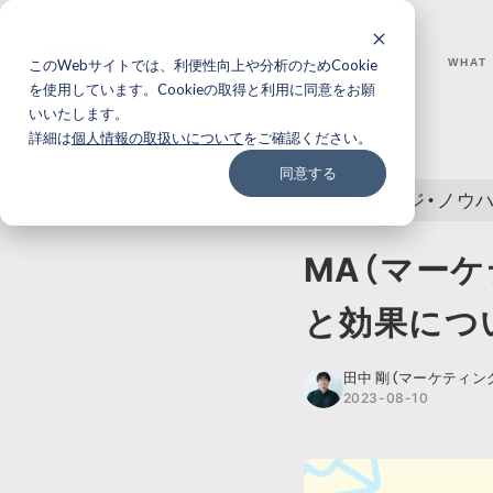
このWebサイトでは、利便性向上や分析のためCookie
WHY I-STUDIO
WHAT
を使用しています。Cookieの取得と利用に同意をお願
いいたします。
BACK
詳細は
個人情報の取扱いについて
をご確認ください。
同意する
ナレッジ・ノウ
MA（マー
と効果につ
田中 剛（マーケティン
2023-08-10