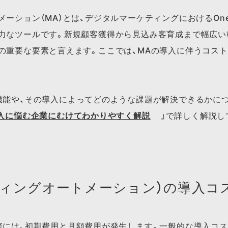
ーション（MA）とは、デジタルマーケティングにおけるOne t
力なツールです。新規顧客獲得から見込み客育成まで幅広い
の重要な要素と言えます。ここでは、MAの導入に伴うコス
機能や、​その​導入に​よってどのような​課題が​解決できるかに​つ
導入に​悩む企業に​むけて​わかりやすく​解説
」で​詳しく​解説し
ティングオートメーション）の導入コ
際には、初期費用と月額費用が発生します。一般的な導入コス