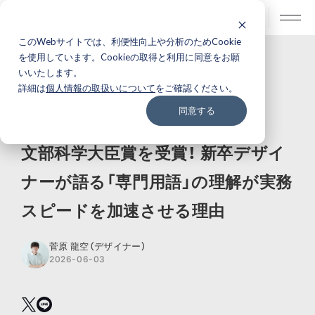
BLOG
このWebサイトでは、利便性向上や分析のためCookie
を使用しています。Cookieの取得と利用に同意をお願
いいたします。
ピープル
詳細は
個人情報の取扱いについて
をご確認ください。
同意する
# 採用
文部科学大臣賞を受賞！ 新卒デザイ
ナーが語る「専門用語」の理解が実務
スピードを加速させる理由
菅原 龍空（デザイナー）
2026-06-03