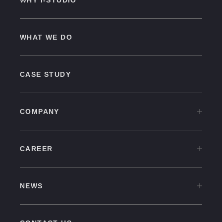
WHY I-STUDIO
WHAT WE DO
CASE STUDY
COMPANY
COMPANY TOP
CAREER
OVERVIEW
CAREER TOP
CULTURE
NEWS
中途採用情報
VISION
NEWS TOP
新卒採用情報
GROUP COMPANIES