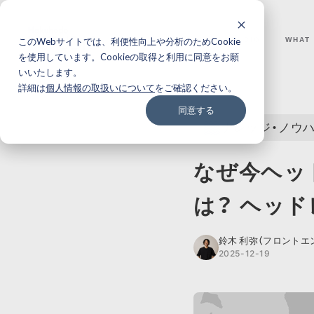
このWebサイトでは、利便性向上や分析のためCookie
WHY I-STUDIO
WHAT
を使用しています。Cookieの取得と利用に同意をお願
いいたします。
BACK
詳細は
個人情報の取扱いについて
をご確認ください。
同意する
ナレッジ・ノウ
なぜ今ヘッド
は？ ヘッ
鈴木 利弥（フロントエ
2025-12-19