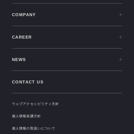
COMPANY
COMPANY TOP
CAREER
OVERVIEW
CAREER TOP
CULTURE
NEWS
中途採用情報
VISION
NEWS TOP
新卒採用情報
GROUP COMPANIES
CONTACT US
PRESS RELEASE
福利厚生
SEMINAR/EVENT
TRAINING
ウェブアクセシビリティ方針
TOPICS
I-STUDIO STATS
個人情報保護方針
COLOR OF I-STUDIO
個人情報の取扱いについて